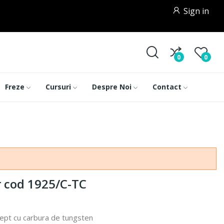
Sign in
0
0
Freze
Cursuri
Despre Noi
Contact
r cod 1925/C-TC
rept cu carbura de tungsten