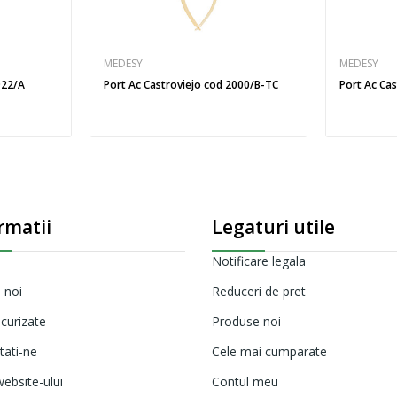
MEDESY
MEDESY
922/A
Port Ac Castroviejo cod 2000/B-TC
Port Ac Ca
rmatii
Legaturi utile
Notificare legala
 noi
Reduceri de pret
ecurizate
Produse noi
tati-ne
Cele mai cumparate
ebsite-ului
Contul meu