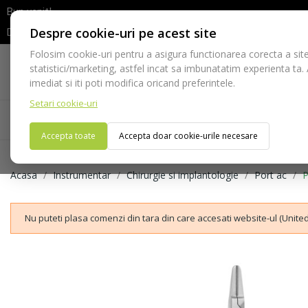
Bun venit!
Despre cookie-uri pe acest site
Dupa efectuarea comenzii va rugam sa asteptati confirmarea stocur
Folosim cookie-uri pentru a asigura functionarea corecta a site
Telefon:
statistici/marketing, astfel incat sa imbunatatim experienta ta.
021-528 03 23
imediat si iti poti modifica oricand preferintele.
Setari cookie-uri
Acasa
Consumabile
Echipamente
Ins
Accepta toate
Accepta doar cookie-urile necesare
Acasa
Instrumentar
Chirurgie si implantologie
Port ac
P
Nu puteti plasa comenzi din tara din care accesati website-ul (United