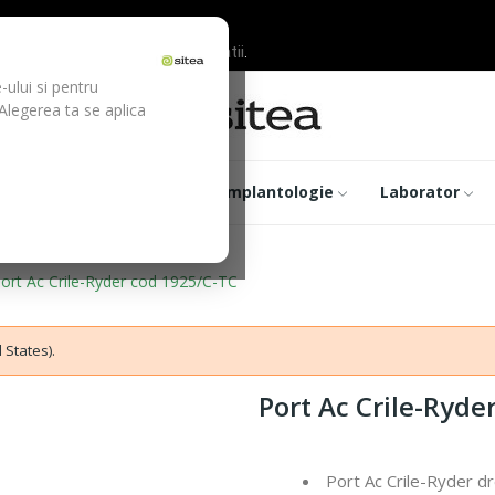
ilor inainte de efectuarea platii.
-ului si pentru
 Alegerea ta se aplica
trumentar
Optica
Implantologie
Laborator
ort Ac Crile-Ryder cod 1925/C-TC
 States).
Port Ac Crile-Ryde
Port Ac Crile-Ryder d