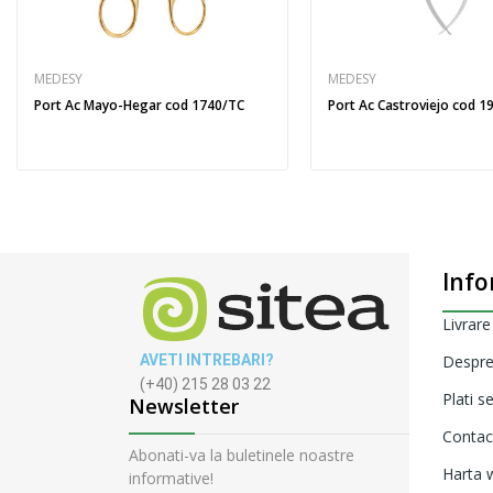
MEDESY
MEDESY
Port Ac Mayo-Hegar cod 1740/TC
Port Ac Castroviejo cod 1
Info
Livrare
AVETI INTREBARI?
Despre
(+40) 215 28 03 22
Plati s
Newsletter
Contac
Abonati-va la buletinele noastre
Harta w
informative!