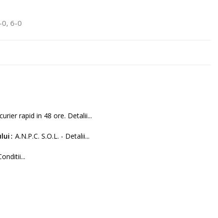
-0, 6-0
curier rapid in 48 ore. Detalii...
lui
A.N.P.C. S.O.L. - Detalii...
Conditii...