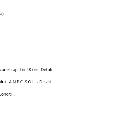
-0
curier rapid in 48 ore. Detalii...
lui
A.N.P.C. S.O.L. - Detalii...
Conditii...