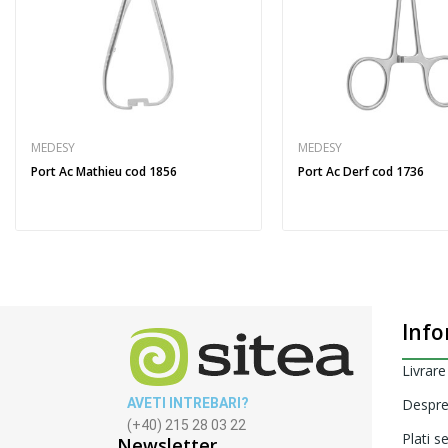
MEDESY
MEDESY
Port Ac Mathieu cod 1856
Port Ac Derf cod 1736
Info
Livrare
AVETI INTREBARI?
Despre
(+40) 215 28 03 22
Plati s
Newsletter