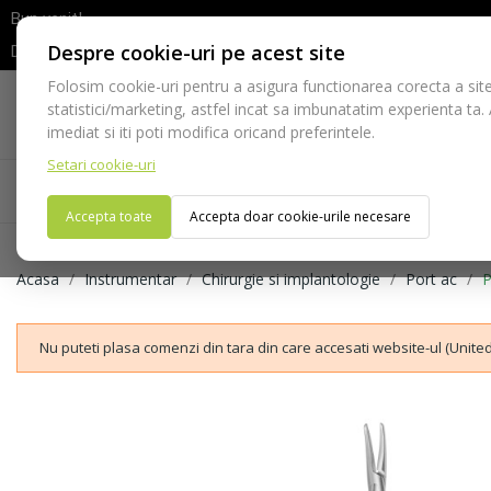
Bun venit!
Despre cookie-uri pe acest site
Dupa efectuarea comenzii va rugam sa asteptati confirmarea stocur
Folosim cookie-uri pentru a asigura functionarea corecta a site
Telefon:
statistici/marketing, astfel incat sa imbunatatim experienta ta.
021-528 03 23
imediat si iti poti modifica oricand preferintele.
Setari cookie-uri
Acasa
Consumabile
Echipamente
Ins
Accepta toate
Accepta doar cookie-urile necesare
Acasa
Instrumentar
Chirurgie si implantologie
Port ac
P
Nu puteti plasa comenzi din tara din care accesati website-ul (United