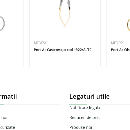
MEDESY
MEDESY
Port Ac Castroviejo cod 1922/A-TC
Port Ac Ol
rmatii
Legaturi utile
Notificare legala
 noi
Reduceri de pret
ecurizate
Produse noi