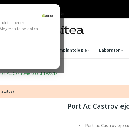
ilor inainte de efectuarea platii.
-ului si pentru
 Alegerea ta se aplica
trumentar
Optica
Implantologie
Laborator
ort Ac Castroviejo cod 1922/D
 States).
Port Ac Castroviej
Port-ac Castroviejo c