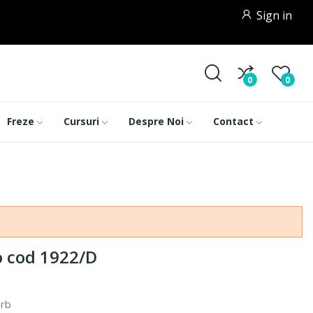
Sign in
0
0
Freze
Cursuri
Despre Noi
Contact
o cod 1922/D
urb