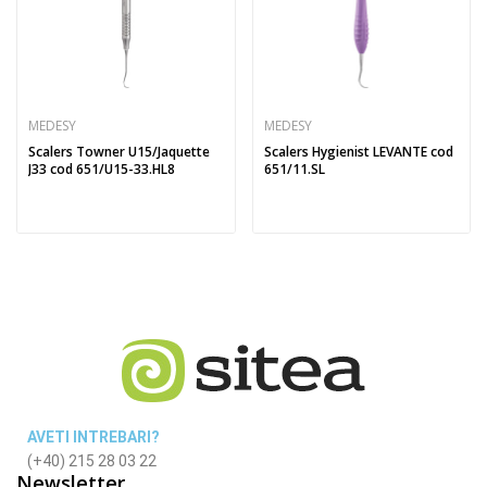
MEDESY
MEDESY
Scalers Towner U15/Jaquette
Scalers Hygienist LEVANTE cod
J33 cod 651/U15-33.HL8
651/11.SL
AVETI INTREBARI?
(+40) 215 28 03 22
Newsletter