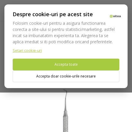
Despre cookie-uri pe acest site
Folosim cookie-uri pentru a asigura functionarea
corecta a site-ului si pentru statistici/marketing, astfel
incat sa imbunatatim experienta ta. Alegerea ta se
Acasa
Instrumentar
Diagnostic, parodontologie si
aplica imediat si iti poti modifica oricand preferintele.
restaurare
Parodontologie
Scalers
Scalers 204 S cod
640/1.HL8
Setari cookie-uri
Accepta toate
Nu puteti plasa comenzi din tara din care accesati website-ul
(United States).
Accepta doar cookie-urile necesare