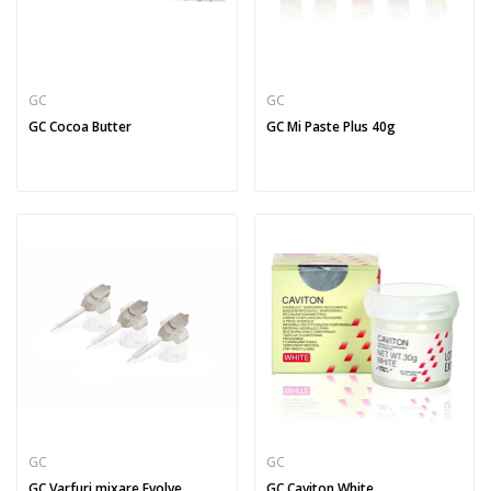
GC
GC
GC Cocoa Butter
GC Mi Paste Plus 40g
GC
GC
GC Varfuri mixare Evolve
GC Caviton White