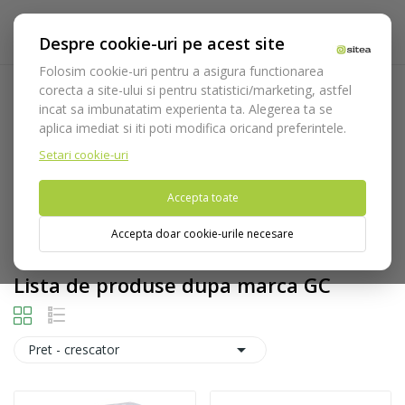
Despre cookie-uri pe acest site
Folosim cookie-uri pentru a asigura functionarea
corecta a site-ului si pentru statistici/marketing, astfel
incat sa imbunatatim experienta ta. Alegerea ta se
Acasa
Marci
GC
aplica imediat si iti poti modifica oricand preferintele.
Setari cookie-uri
Accepta toate
Nu puteti plasa comenzi din tara din care accesati website-ul
Accepta doar cookie-urile necesare
(United States).
Lista de produse dupa marca GC

Pret - crescator