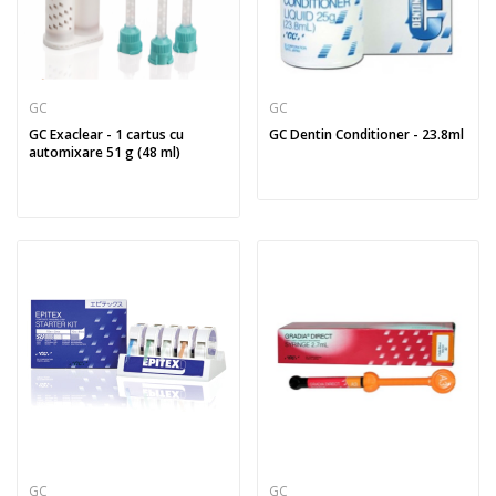
GC
GC
GC Exaclear - 1 cartus cu
GC Dentin Conditioner - 23.8ml
automixare 51 g (48 ml)
GC
GC