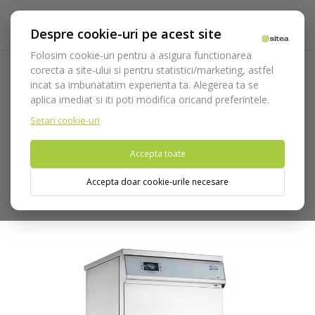
Despre cookie-uri pe acest site
Folosim cookie-uri pentru a asigura functionarea
corecta a site-ului si pentru statistici/marketing, astfel
incat sa imbunatatim experienta ta. Alegerea ta se
Acasa
Echipamente
Aparatura
Sterilizare si dezinfectie
aplica imediat si iti poti modifica oricand preferintele.
Spalare si dezinfectie
Masini de spalat
Tethys T60
Setari cookie-uri
Nu puteti plasa comenzi din tara din care accesati website-ul
Accepta toate
(United States).
Accepta doar cookie-urile necesare