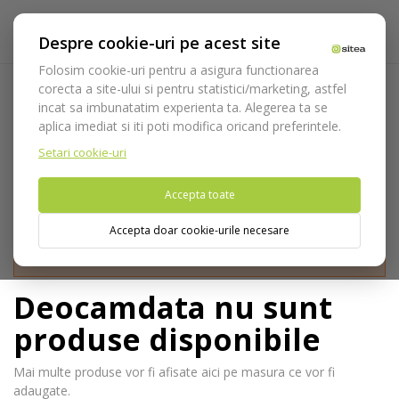
Despre cookie-uri pe acest site
Folosim cookie-uri pentru a asigura functionarea
corecta a site-ului si pentru statistici/marketing, astfel
Pivoti radiculari
incat sa imbunatatim experienta ta. Alegerea ta se
aplica imediat si iti poti modifica oricand preferintele.
Acasa
Consumabile
Endodontie
Pivoti radiculari
Setari cookie-uri
Accepta toate
Accepta doar cookie-urile necesare
Nu puteti plasa comenzi din tara din care accesati website-ul
(United States).
Deocamdata nu sunt
produse disponibile
Mai multe produse vor fi afisate aici pe masura ce vor fi
adaugate.