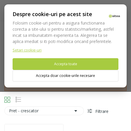
Despre cookie-uri pe acest site
Folosim cookie-uri pentru a asigura functionarea
corecta a site-ului si pentru statistici/marketing, astfel
Indicator placa
incat sa imbunatatim experienta ta. Alegerea ta se
aplica imediat si iti poti modifica oricand preferintele.
Acasa
Consumabile
Profilaxie
Indicator placa
Setari cookie-uri
Accepta toate
Accepta doar cookie-urile necesare
Nu puteti plasa comenzi din tara din care accesati website-ul
(United States).

Pret - crescator
Filtrare