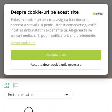
Despre cookie-uri pe acest site
Folosim cookie-uri pentru a asigura functionarea
corecta a site-ului si pentru statistici/marketing, astfel
Prismatice
incat sa imbunatatim experienta ta. Alegerea ta se
aplica imediat si iti poti modifica oricand preferintele.
Acasa
Optica
Lupe
Prismatice
Setari cookie-uri
Accepta toate
Accepta doar cookie-urile necesare
Nu puteti plasa comenzi din tara din care accesati website-ul
(United States).

Pret - crescator