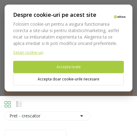
Despre cookie-uri pe acest site
Folosim cookie-uri pentru a asigura functionarea
corecta a site-ului si pentru statistici/marketing, astfel
Microscoape
incat sa imbunatatim experienta ta. Alegerea ta se
aplica imediat si iti poti modifica oricand preferintele.
Acasa
Optica
Microscoape
Setari cookie-uri
Accepta toate
Accepta doar cookie-urile necesare
Nu puteti plasa comenzi din tara din care accesati website-ul
(United States).

Pret - crescator