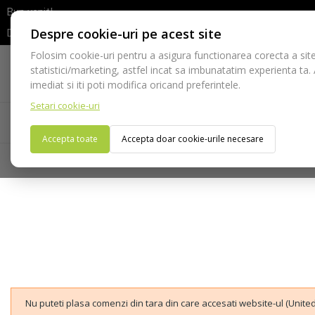
Bun venit!
Despre cookie-uri pe acest site
Dupa efectuarea comenzii va rugam sa asteptati confirmarea stocur
Folosim cookie-uri pentru a asigura functionarea corecta a site
Telefon:
statistici/marketing, astfel incat sa imbunatatim experienta ta.
021-528 03 23
imediat si iti poti modifica oricand preferintele.
Setari cookie-uri
Acasa
Consumabile
Echipamente
Ins
Accepta toate
Accepta doar cookie-urile necesare
Nu puteti plasa comenzi din tara din care accesati website-ul (United