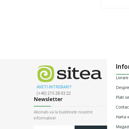
Info
Livrare
AVETI INTREBARI?
Despre
(+40) 215 28 03 22
Plati s
Newsletter
Contac
Abonati-va la buletinele noastre
Harta w
informative!
Magaz