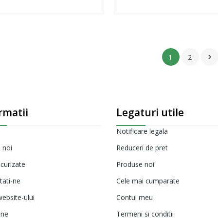
1
2

rmatii
Legaturi utile
Notificare legala
 noi
Reduceri de pret
ecurizate
Produse noi
tati-ne
Cele mai cumparate
ebsite-ului
Contul meu
ine
Termeni si conditii