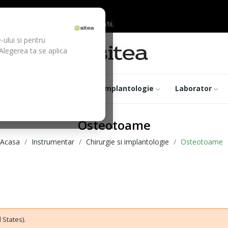
ilor inainte de efectuarea platii.
-ului si pentru
 Alegerea ta se aplica
trumentar
Optica
Implantologie
Laborator
Osteotoame
Acasa
Instrumentar
Chirurgie si implantologie
Osteotoame
 States).