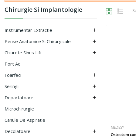
Chirurgie Si Implantologie
S
Instrumentar Extractie

Pense Anatomice Si Chirurgicale

Chiurete Sinus Lift

Port Ac
Foarfeci

Seringi

Departatoare

Microchirurgie
Canule De Aspiratie
MEDESY
Decolatoare

Osteotom con