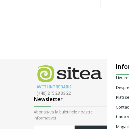
Info
Livrare
AVETI INTREBARI?
Despre
(+40) 215 28 03 22
Plati s
Newsletter
Contac
Abonati-va la buletinele noastre
Harta w
informative!
Magaz