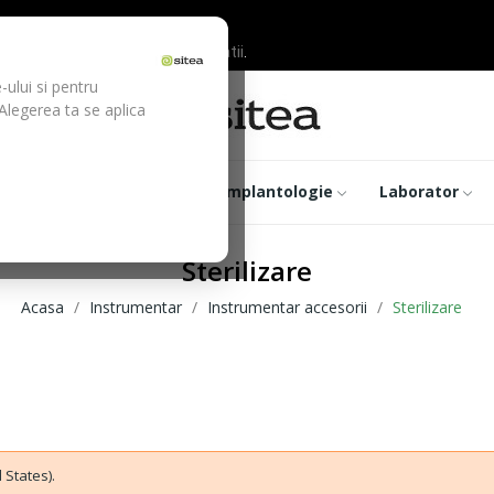
ilor inainte de efectuarea platii.
-ului si pentru
 Alegerea ta se aplica
trumentar
Optica
Implantologie
Laborator
Sterilizare
Acasa
Instrumentar
Instrumentar accesorii
Sterilizare
 States).