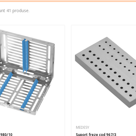
unt 41 produse.
MEDESY
 980/10
Suport freze cod 967/3