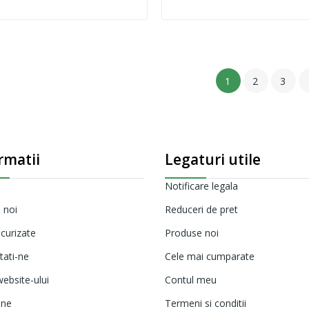
1
2
3
rmatii
Legaturi utile
Notificare legala
 noi
Reduceri de pret
ecurizate
Produse noi
tati-ne
Cele mai cumparate
ebsite-ului
Contul meu
ine
Termeni si conditii