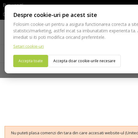
Bun venit!
Despre cookie-uri pe acest site
Dupa efectuarea comenzii va rugam sa asteptati confirmarea stocur
Folosim cookie-uri pentru a asigura functionarea corecta a site
Telefon:
statistici/marketing, astfel incat sa imbunatatim experienta ta.
021-528 03 23
imediat si iti poti modifica oricand preferintele.
Setari cookie-uri
Acasa
Consumabile
Echipamente
Ins
Accepta toate
Accepta doar cookie-urile necesare
Nu puteti plasa comenzi din tara din care accesati website-ul (United