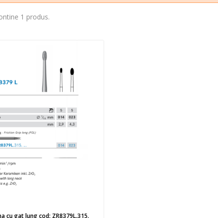
ontine 1 produs.
na cu gat lung cod: ZR8379L.315.