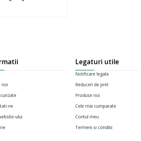
rmatii
Legaturi utile
Notificare legala
 noi
Reduceri de pret
ecurizate
Produse noi
tati-ne
Cele mai cumparate
ebsite-ului
Contul meu
ine
Termeni si conditii