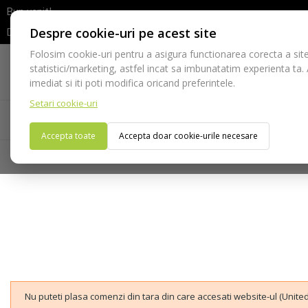
Bun venit!
Despre cookie-uri pe acest site
Dupa efectuarea comenzii va rugam sa asteptati confirmarea stocur
Folosim cookie-uri pentru a asigura functionarea corecta a site
Telefon:
statistici/marketing, astfel incat sa imbunatatim experienta ta.
021-528 03 23
imediat si iti poti modifica oricand preferintele.
Setari cookie-uri
Acasa
Consumabile
Echipamente
Ins
Accepta toate
Accepta doar cookie-urile necesare
Nu puteti plasa comenzi din tara din care accesati website-ul (United