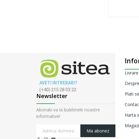
Info
Livrare
AVETI INTREBARI?
Despre
(+40) 215 28 03 22
Plati s
Newsletter
Contac
Abonati-va la buletinele noastre
Harta w
informative!
Magaz
Ma abonez