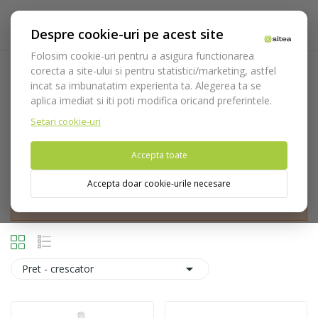
Despre cookie-uri pe acest site
Folosim cookie-uri pentru a asigura functionarea
corecta a site-ului si pentru statistici/marketing, astfel
Dezinfectie si intretinere
incat sa imbunatatim experienta ta. Alegerea ta se
aplica imediat si iti poti modifica oricand preferintele.
Acasa
Consumabile
Dezinfectie si intretinere
Setari cookie-uri
Accepta toate
Accepta doar cookie-urile necesare
Nu puteti plasa comenzi din tara din care accesati website-ul
(United States).

Pret - crescator