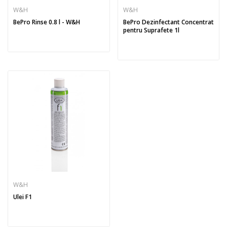
W&H
W&H
BePro Rinse 0.8 l - W&H
BePro Dezinfectant Concentrat
pentru Suprafete 1l
W&H
Ulei F1