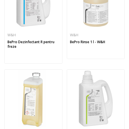
W&H
W&H
BePro Dezinfectant R pentru
BePro Rinse 1 l - W&H
freze