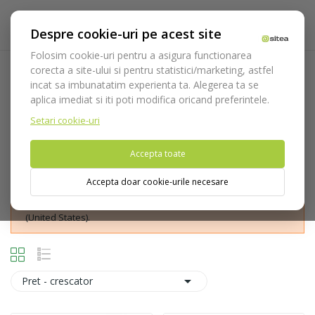
Despre cookie-uri pe acest site
Folosim cookie-uri pentru a asigura functionarea
corecta a site-ului si pentru statistici/marketing, astfel
Periute compozit/ceramica
incat sa imbunatatim experienta ta. Alegerea ta se
aplica imediat si iti poti modifica oricand preferintele.
Acasa
Consumabile
Freze
Polishers
Periute
compozit/ceramica
Setari cookie-uri
Accepta toate
Accepta doar cookie-urile necesare
Nu puteti plasa comenzi din tara din care accesati website-ul
(United States).

Pret - crescator