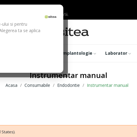
ilor inainte de efectuarea platii.
-ului si pentru
 Alegerea ta se aplica
trumentar
Optica
Implantologie
Laborator
Instrumentar manual
Acasa
Consumabile
Endodontie
Instrumentar manual
 States).