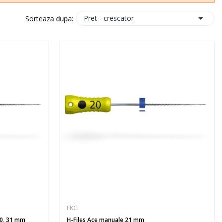

Pret - crescator
Sorteaza dupa:
FKG
40, 31 mm
H-Files Ace manuale 21 mm