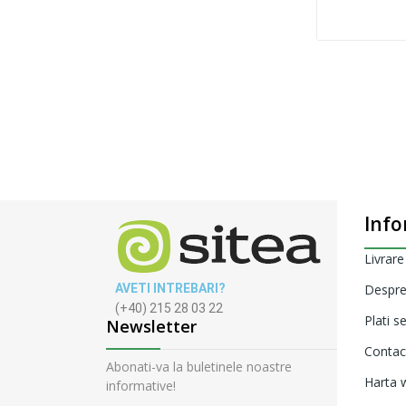
Info
Livrare
AVETI INTREBARI?
Despre
(+40) 215 28 03 22
Plati s
Newsletter
Contac
Abonati-va la buletinele noastre
Harta w
informative!