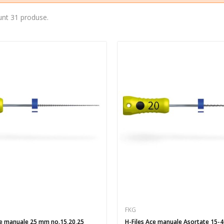
unt 31 produse.
FKG
Ace manuale 25 mm no.15,20,25
H-Files Ace manuale Asortate 15-