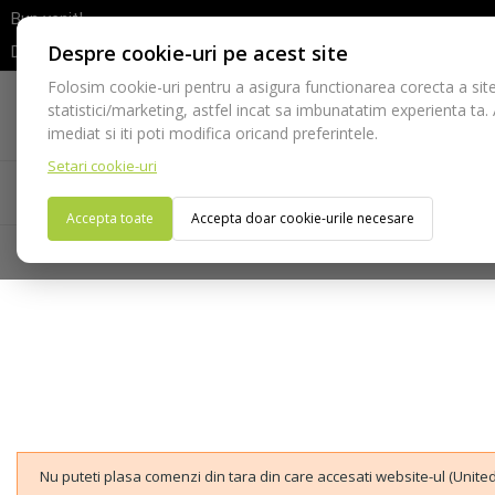
Bun venit!
Despre cookie-uri pe acest site
Dupa efectuarea comenzii va rugam sa asteptati confirmarea stocur
Folosim cookie-uri pentru a asigura functionarea corecta a site
Telefon:
statistici/marketing, astfel incat sa imbunatatim experienta ta.
021-528 03 23
imediat si iti poti modifica oricand preferintele.
Setari cookie-uri
Acasa
Consumabile
Echipamente
Ins
Accepta toate
Accepta doar cookie-urile necesare
Nu puteti plasa comenzi din tara din care accesati website-ul (United