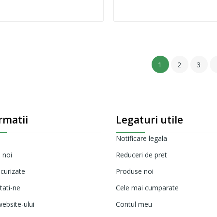
1
2
3
rmatii
Legaturi utile
Notificare legala
 noi
Reduceri de pret
ecurizate
Produse noi
tati-ne
Cele mai cumparate
ebsite-ului
Contul meu