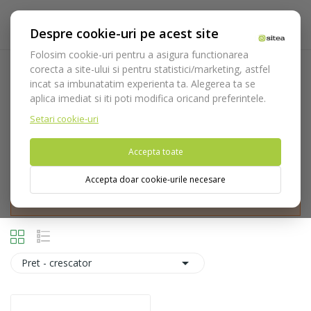
Despre cookie-uri pe acest site
Folosim cookie-uri pentru a asigura functionarea
corecta a site-ului si pentru statistici/marketing, astfel
Restaurare provizorie
incat sa imbunatatim experienta ta. Alegerea ta se
aplica imediat si iti poti modifica oricand preferintele.
Acasa
Consumabile
Protetica
Restaurare provizorie
Setari cookie-uri
Accepta toate
Accepta doar cookie-urile necesare
Nu puteti plasa comenzi din tara din care accesati website-ul
(United States).

Pret - crescator