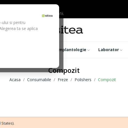
ilor inainte de efectuarea platii.
-ului si pentru
 Alegerea ta se aplica
trumentar
Optica
Implantologie
Laborator
Compozit
Acasa
Consumabile
Freze
Polishers
Compozit
 States).