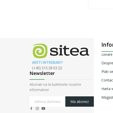
Info
Livrare
AVETI INTREBARI?
Despre
(+40) 215 28 03 22
Plati s
Newsletter
Contac
Abonati-va la buletinele noastre
Harta w
informative!
Magaz
Ma abonez