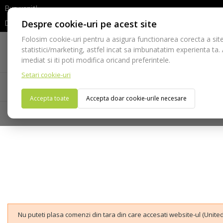
Bun venit!
Despre cookie-uri pe acest site
Dupa efectuarea comenzii va rugam sa asteptati confirmarea stocur
Folosim cookie-uri pentru a asigura functionarea corecta a site
Telefon:
statistici/marketing, astfel incat sa imbunatatim experienta ta.
021-528 03 23
imediat si iti poti modifica oricand preferintele.
Setari cookie-uri
Acasa
Consumabile
Echipamente
Ins
Accepta toate
Accepta doar cookie-urile necesare
Nu puteti plasa comenzi din tara din care accesati website-ul (United