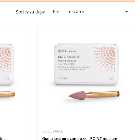

Pret - crescator
Sorteaza dupa:
TOKUYAMA
POINT fine
Guma lustruire compozit - POINT medium