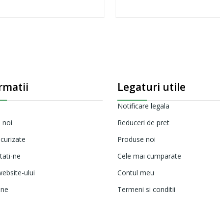
rmatii
Legaturi utile
Notificare legala
 noi
Reduceri de pret
ecurizate
Produse noi
tati-ne
Cele mai cumparate
ebsite-ului
Contul meu
ine
Termeni si conditii