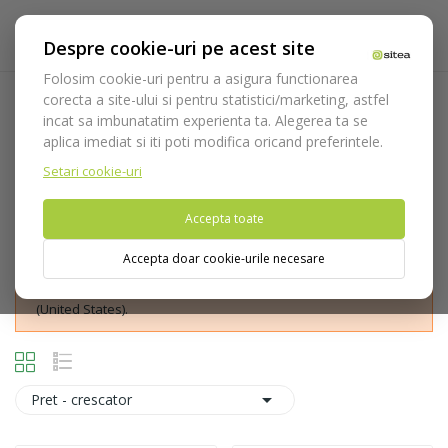
Despre cookie-uri pe acest site
Folosim cookie-uri pentru a asigura functionarea
corecta a site-ului si pentru statistici/marketing, astfel
Micropreparatii
incat sa imbunatatim experienta ta. Alegerea ta se
aplica imediat si iti poti modifica oricand preferintele.
Acasa
Consumabile
Freze
Freze diamantate
Micropreparatii
Setari cookie-uri
Accepta toate
Accepta doar cookie-urile necesare
Nu puteti plasa comenzi din tara din care accesati website-ul
(United States).

Pret - crescator