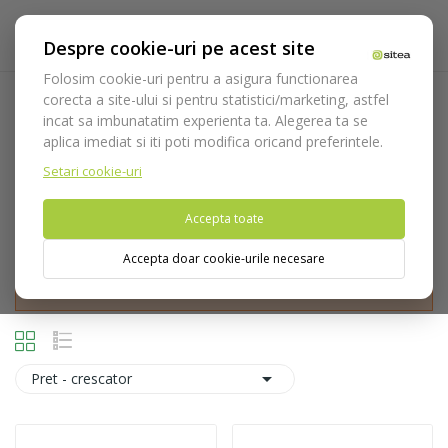
Despre cookie-uri pe acest site
Folosim cookie-uri pentru a asigura functionarea
corecta a site-ului si pentru statistici/marketing, astfel
Ceramica
incat sa imbunatatim experienta ta. Alegerea ta se
aplica imediat si iti poti modifica oricand preferintele.
Acasa
Consumabile
Freze
Polishers
Ceramica
Setari cookie-uri
Accepta toate
Accepta doar cookie-urile necesare
Nu puteti plasa comenzi din tara din care accesati website-ul
(United States).

Pret - crescator