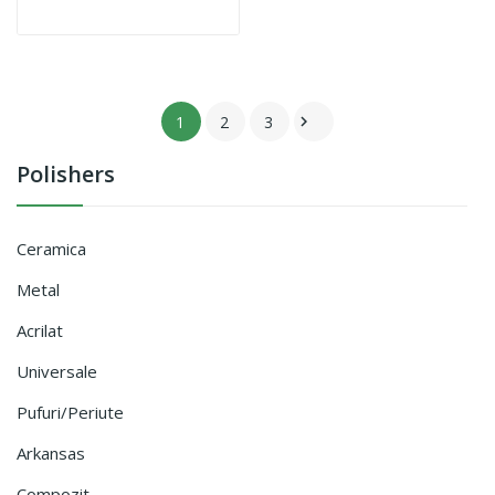
1
2
3

Polishers
Ceramica
Metal
Acrilat
Universale
Pufuri/periute
Arkansas
Compozit