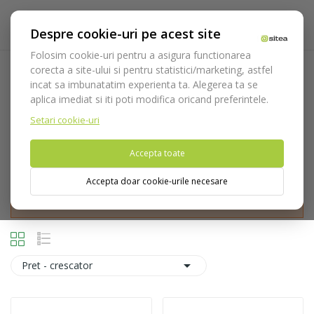
Despre cookie-uri pe acest site
Folosim cookie-uri pentru a asigura functionarea
corecta a site-ului si pentru statistici/marketing, astfel
Sferice
incat sa imbunatatim experienta ta. Alegerea ta se
aplica imediat si iti poti modifica oricand preferintele.
Acasa
Consumabile
Freze
Freze diamantate
Sferice
Setari cookie-uri
Accepta toate
Accepta doar cookie-urile necesare
Nu puteti plasa comenzi din tara din care accesati website-ul
(United States).

Pret - crescator