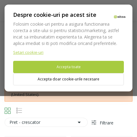
Despre cookie-uri pe acest site
Folosim cookie-uri pentru a asigura functionarea
corecta a site-ului si pentru statistici/marketing, astfel
Freza Trephine
incat sa imbunatatim experienta ta. Alegerea ta se
aplica imediat si iti poti modifica oricand preferintele.
Acasa
Instrumentar
Chirurgie si implantologie
Freza
Trephine
Setari cookie-uri
Accepta toate
Accepta doar cookie-urile necesare
Nu puteti plasa comenzi din tara din care accesati website-ul
(United States).

Pret - crescator
Filtrare