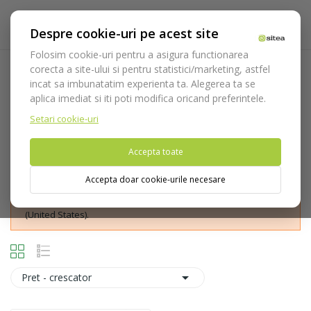
Despre cookie-uri pe acest site
Folosim cookie-uri pentru a asigura functionarea
corecta a site-ului si pentru statistici/marketing, astfel
Ovale
incat sa imbunatatim experienta ta. Alegerea ta se
aplica imediat si iti poti modifica oricand preferintele.
Acasa
Consumabile
Freze
ZR-Diamonds for all-
ceramics
Ovale
Setari cookie-uri
Accepta toate
Accepta doar cookie-urile necesare
Nu puteti plasa comenzi din tara din care accesati website-ul
(United States).

Pret - crescator