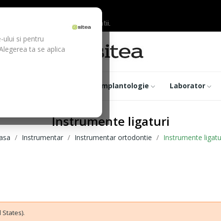
ilor inainte de efectuarea platii.
-ului si pentru
 Alegerea ta se aplica
trumentar
Optica
Implantologie
Laborator
Instrumente ligaturi
asa
Instrumentar
Instrumentar ortodontie
Instrumente ligatu
 States).