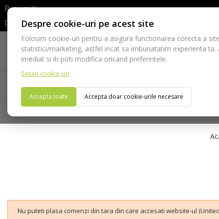
Bun venit!
Despre cookie-uri pe acest site
Dupa efectuarea comenzii va rugam sa asteptati confirmarea stocur
Folosim cookie-uri pentru a asigura functionarea corecta a site
Telefon:
statistici/marketing, astfel incat sa imbunatatim experienta ta.
021-528 03 23
imediat si iti poti modifica oricand preferintele.
Setari cookie-uri
Acasa
Consumabile
Echipamente
Ins
Accepta toate
Accepta doar cookie-urile necesare
Ac
Nu puteti plasa comenzi din tara din care accesati website-ul (United