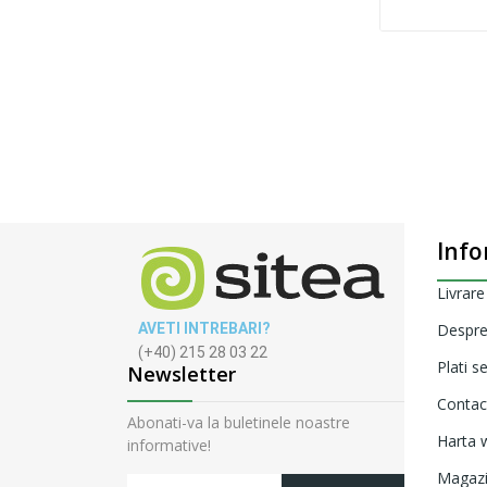
Info
Livrare
AVETI INTREBARI?
Despre
(+40) 215 28 03 22
Plati s
Newsletter
Contac
Abonati-va la buletinele noastre
Harta w
informative!
Magaz