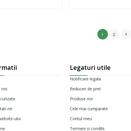
1
2

rmatii
Legaturi utile
Notificare legala
 noi
Reduceri de pret
ecurizate
Produse noi
tati-ne
Cele mai cumparate
ebsite-ului
Contul meu
ine
Termeni si conditii