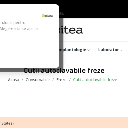
ilor inainte de efectuarea platii.
-ului si pentru
 Alegerea ta se aplica
trumentar
Optica
Implantologie
Laborator
Cutii autoclavabile freze
Acasa
Consumabile
Freze
Cutii autoclavabile freze
 States).