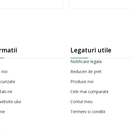
rmatii
Legaturi utile
Notificare legala
 noi
Reduceri de pret
ecurizate
Produse noi
tati-ne
Cele mai cumparate
ebsite-ului
Contul meu
ine
Termeni si conditii