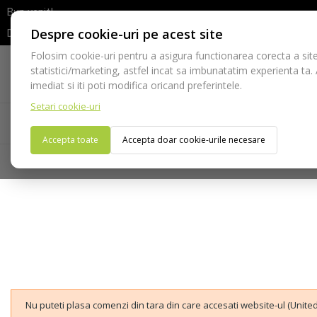
Bun venit!
Despre cookie-uri pe acest site
Dupa efectuarea comenzii va rugam sa asteptati confirmarea stocur
Folosim cookie-uri pentru a asigura functionarea corecta a site
Telefon:
statistici/marketing, astfel incat sa imbunatatim experienta ta.
021-528 03 23
imediat si iti poti modifica oricand preferintele.
Setari cookie-uri
Acasa
Consumabile
Echipamente
Ins
Accepta toate
Accepta doar cookie-urile necesare
Nu puteti plasa comenzi din tara din care accesati website-ul (United