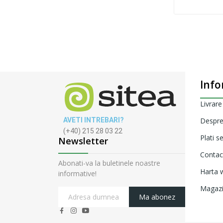
Info
Livrare
AVETI INTREBARI?
Despre
(+40) 215 28 03 22
Plati s
Newsletter
Contac
Abonati-va la buletinele noastre
Harta w
informative!
Magaz
Ma abonez