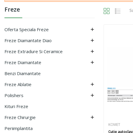
Freze
S
Oferta Speciala Freze

Freze Diamantate Diao

Freze Extradure Si Ceramice

Freze Diamantate

Benzi Diamantate
Freze Ablatie

Polishers

Kituri Freze
Freze Chirurgie

KOMET
Periimplantita
Cutie autoclav