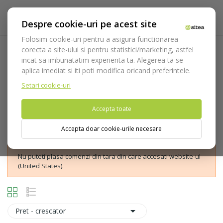
Despre cookie-uri pe acest site
Folosim cookie-uri pentru a asigura functionarea
corecta a site-ului si pentru statistici/marketing, astfel
Freze cu lungimea de lucru de
incat sa imbunatatim experienta ta. Alegerea ta se
10mm
aplica imediat si iti poti modifica oricand preferintele.
Acasa
Consumabile
Freze
Freze diamantate Diao
Setari cookie-uri
Freze cu lungimea de lucru de 10mm
Accepta toate
Accepta doar cookie-urile necesare
Nu puteti plasa comenzi din tara din care accesati website-ul
(United States).

Pret - crescator