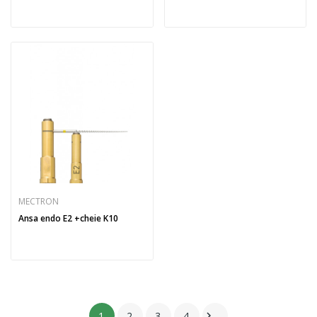
MECTRON
Ansa endo E2 +cheie K10
1
2
3
4
