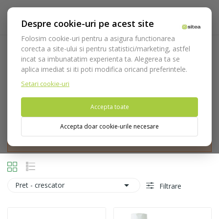
Despre cookie-uri pe acest site
Folosim cookie-uri pentru a asigura functionarea
corecta a site-ului si pentru statistici/marketing, astfel
Detartraj si profilaxie
incat sa imbunatatim experienta ta. Alegerea ta se
aplica imediat si iti poti modifica oricand preferintele.
Acasa
Echipamente
Aparatura
Detartraj si profilaxie
Setari cookie-uri
Accepta toate
Accepta doar cookie-urile necesare
Nu puteti plasa comenzi din tara din care accesati website-ul
(United States).

Pret - crescator
Filtrare