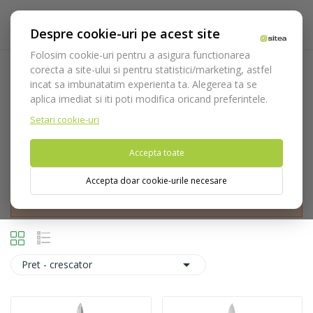
Despre cookie-uri pe acest site
Folosim cookie-uri pentru a asigura functionarea
corecta a site-ului si pentru statistici/marketing, astfel
Cutit ceara
incat sa imbunatatim experienta ta. Alegerea ta se
aplica imediat si iti poti modifica oricand preferintele.
Acasa
Laborator
Instrumentar laborator
Cutit ceara
Setari cookie-uri
Accepta toate
Accepta doar cookie-urile necesare
Nu puteti plasa comenzi din tara din care accesati website-ul
(United States).

Pret - crescator