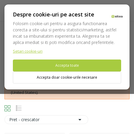
Despre cookie-uri pe acest site
Folosim cookie-uri pentru a asigura functionarea
corecta a site-ului si pentru statistici/marketing, astfel
Disc diamantat
incat sa imbunatatim experienta ta. Alegerea ta se
aplica imediat si iti poti modifica oricand preferintele.
Acasa
Consumabile
Freze
Freze chirurgie
Disc
diamantat
Setari cookie-uri
Accepta toate
Accepta doar cookie-urile necesare
Nu puteti plasa comenzi din tara din care accesati website-ul
(United States).

Pret - crescator