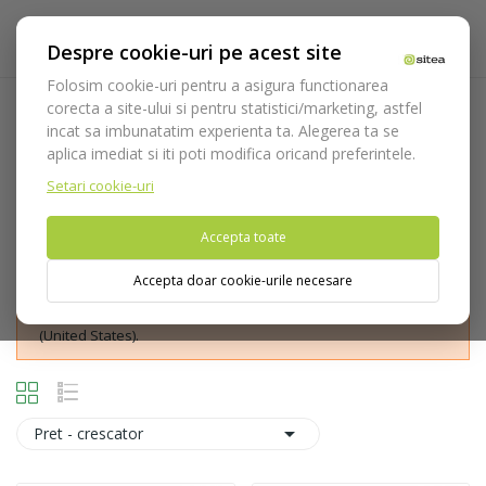
Despre cookie-uri pe acest site
Folosim cookie-uri pentru a asigura functionarea
corecta a site-ului si pentru statistici/marketing, astfel
Role si teste de sterilizare
incat sa imbunatatim experienta ta. Alegerea ta se
aplica imediat si iti poti modifica oricand preferintele.
Acasa
Consumabile
Dezinfectie si intretinere
Role si
teste de sterilizare
Setari cookie-uri
Accepta toate
Accepta doar cookie-urile necesare
Nu puteti plasa comenzi din tara din care accesati website-ul
(United States).

Pret - crescator