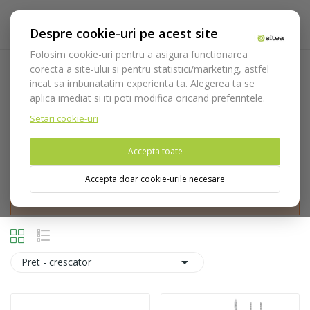
Despre cookie-uri pe acest site
Folosim cookie-uri pentru a asigura functionarea
corecta a site-ului si pentru statistici/marketing, astfel
Instrumentar rotativ
incat sa imbunatatim experienta ta. Alegerea ta se
aplica imediat si iti poti modifica oricand preferintele.
Acasa
Consumabile
Endodontie
Instrumentar rotativ
Setari cookie-uri
Accepta toate
Accepta doar cookie-urile necesare
Nu puteti plasa comenzi din tara din care accesati website-ul
(United States).

Pret - crescator