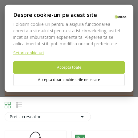
Despre cookie-uri pe acest site
Folosim cookie-uri pentru a asigura functionarea
corecta a site-ului si pentru statistici/marketing, astfel
Galilean
incat sa imbunatatim experienta ta. Alegerea ta se
aplica imediat si iti poti modifica oricand preferintele.
Acasa
Optica
Lupe
Galilean
Setari cookie-uri
Accepta toate
Accepta doar cookie-urile necesare
Nu puteti plasa comenzi din tara din care accesati website-ul
(United States).

Pret - crescator
Nou