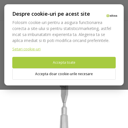
Despre cookie-uri pe acest site
Folosim cookie-uri pentru a asigura functionarea
corecta a site-ului si pentru statistici/marketing, astfel
incat sa imbunatatim experienta ta. Alegerea ta se
Acasa
Instrumentar
Instrumentar ortodontie
aplica imediat si iti poti modifica oricand preferintele.
Instrumente bracketi
Adaptor banda cod 4873
Setari cookie-uri
Nu puteti plasa comenzi din tara din care accesati website-ul
Accepta toate
(United States).
Accepta doar cookie-urile necesare