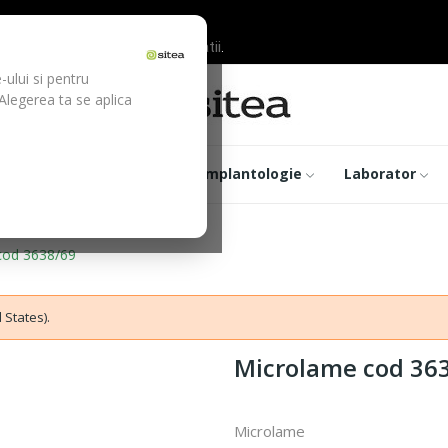
ilor inainte de efectuarea platii.
-ului si pentru
 Alegerea ta se aplica
trumentar
Optica
Implantologie
Laborator
cod 3638/69
 States).
Microlame cod 36
Microlame