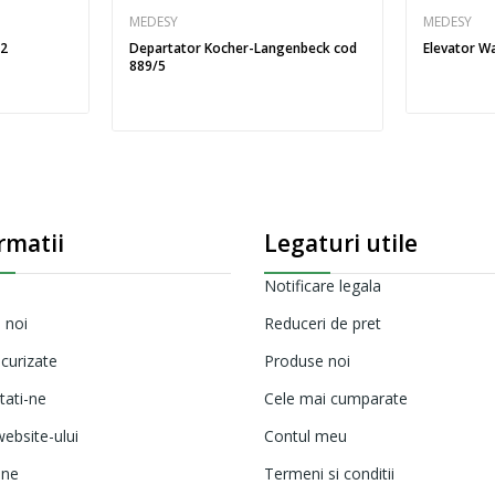
MEDESY
MEDESY
/2
Departator Kocher-Langenbeck cod
Elevator W
889/5
rmatii
Legaturi utile
Notificare legala
 noi
Reduceri de pret
ecurizate
Produse noi
tati-ne
Cele mai cumparate
ebsite-ului
Contul meu
ine
Termeni si conditii