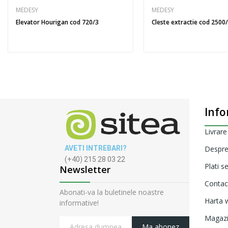
MEDESY
MEDESY
Elevator Hourigan cod 720/3
Cleste extractie cod 2500
Info
Livrare
AVETI INTREBARI?
Despre
(+40) 215 28 03 22
Plati s
Newsletter
Contac
Abonati-va la buletinele noastre
Harta w
informative!
Magaz
Ma abonez