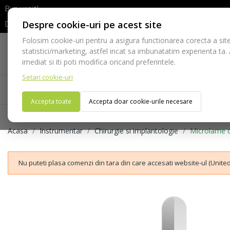
Bun venit!
Despre cookie-uri pe acest site
Dupa efectuarea comenzii va rugam sa asteptati confirmarea stocur
Folosim cookie-uri pentru a asigura functionarea corecta a site
Telefon:
statistici/marketing, astfel incat sa imbunatatim experienta ta.
021-528 03 23
imediat si iti poti modifica oricand preferintele.
Setari cookie-uri
Acasa
Consumabile
Echipamente
Ins
Accepta toate
Accepta doar cookie-urile necesare
Acasa
Instrumentar
Chirurgie si implantologie
Microlame 
Nu puteti plasa comenzi din tara din care accesati website-ul (United