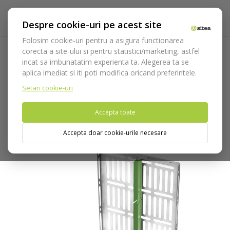
Despre cookie-uri pe acest site
Folosim cookie-uri pentru a asigura functionarea
corecta a site-ului si pentru statistici/marketing, astfel
incat sa imbunatatim experienta ta. Alegerea ta se
Acasa
Instrumentar
Instrumentar accesorii
Sterilizare
aplica imediat si iti poti modifica oricand preferintele.
Cutie inox cod 981/19
Setari cookie-uri
Nu puteti plasa comenzi din tara din care accesati website-ul
Accepta toate
(United States).
Accepta doar cookie-urile necesare