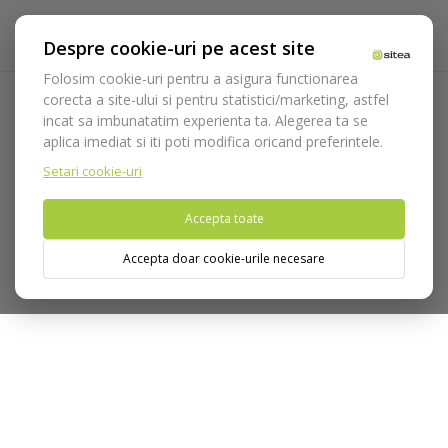
Despre cookie-uri pe acest site
Folosim cookie-uri pentru a asigura functionarea
corecta a site-ului si pentru statistici/marketing, astfel
incat sa imbunatatim experienta ta. Alegerea ta se
Acasa
Echipamente
Aparatura
Imagistica & Digitalizare
aplica imediat si iti poti modifica oricand preferintele.
Radiologie intraorala
Accesorii radiologie intraorala
Placute fosforescente marimea 3
Setari cookie-uri
Accepta toate
Nu puteti plasa comenzi din tara din care accesati website-ul
(United States).
Accepta doar cookie-urile necesare