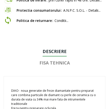
Politica de livrare
prin curier rapid in 48 ore. Detalii...
Protectia consumatorului
A.N.P.C. S.O.L. - Detalii...
Politica de returnare
Conditii...
DESCRIERE
FISA TEHNICA
DIAO- noua generatie de freze diamantate pentru preparat
care combina particule de diamant cu perle de ceramica cu o
durata de viata cu 34% mai mare fata de intrumentele
traditionale
Freza pentru preparare ocluzala.