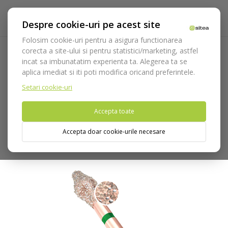
Despre cookie-uri pe acest site
Folosim cookie-uri pentru a asigura functionarea
corecta a site-ului si pentru statistici/marketing, astfel
incat sa imbunatatim experienta ta. Alegerea ta se
Acasa
Consumabile
Freze
Freze diamantate Diao
aplica imediat si iti poti modifica oricand preferintele.
Oclussal/lingual reduction
OccluShaper
KP6370.314. -
Freza preparare ocluzala
Setari cookie-uri
Accepta toate
Nu puteti plasa comenzi din tara din care accesati website-ul
(United States).
Accepta doar cookie-urile necesare