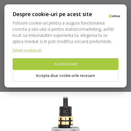
Despre cookie-uri pe acest site
Folosim cookie-uri pentru a asigura functionarea
corecta a site-ului si pentru statistici/marketing, astfel
incat sa imbunatatim experienta ta. Alegerea ta se
Acasa
Echipamente
Piese de mana
Cuple rapide
RQ-
aplica imediat si iti poti modifica oricand preferintele.
24 Cupla rapida
Setari cookie-uri
Nu puteti plasa comenzi din tara din care accesati website-ul
Accepta toate
(United States).
Accepta doar cookie-urile necesare