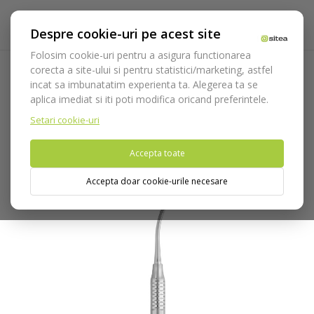
Despre cookie-uri pe acest site
Folosim cookie-uri pentru a asigura functionarea
corecta a site-ului si pentru statistici/marketing, astfel
incat sa imbunatatim experienta ta. Alegerea ta se
Acasa
Instrumentar
Chirurgie si implantologie
Pila
aplica imediat si iti poti modifica oricand preferintele.
pentru os chirurgicala
Pila pentru os Wahl cod 894/2
Setari cookie-uri
Nu puteti plasa comenzi din tara din care accesati website-ul
Accepta toate
(United States).
Accepta doar cookie-urile necesare