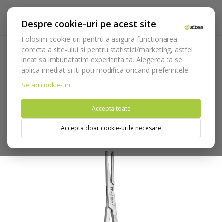
Despre cookie-uri pe acest site
Folosim cookie-uri pentru a asigura functionarea
corecta a site-ului si pentru statistici/marketing, astfel
incat sa imbunatatim experienta ta. Alegerea ta se
Acasa
Instrumentar
Chirurgie si implantologie
Pense
aplica imediat si iti poti modifica oricand preferintele.
Pean
Pense Pean Medesy
Pensa hemostatica Halstead
Mosquito cod 1521
Setari cookie-uri
Accepta toate
Nu puteti plasa comenzi din tara din care accesati website-ul
(United States).
Accepta doar cookie-urile necesare