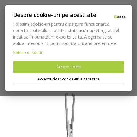
Despre cookie-uri pe acest site
Folosim cookie-uri pentru a asigura functionarea
corecta a site-ului si pentru statistici/marketing, astfel
incat sa imbunatatim experienta ta. Alegerea ta se
Acasa
Instrumentar
Chirurgie si implantologie
Pense
aplica imediat si iti poti modifica oricand preferintele.
Pean
Pense Pean Medesy
Pensa hemostatica Allis-Baby
cod 1530/1
Setari cookie-uri
Accepta toate
Nu puteti plasa comenzi din tara din care accesati website-ul
(United States).
Accepta doar cookie-urile necesare