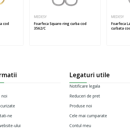
MEDESY
MEDESY
ba cod
Foarfeca Square-ring curba cod
Foarfeca L
3562/C
curbata cod
rmatii
Legaturi utile
Notificare legala
 noi
Reduceri de pret
ecurizate
Produse noi
tati-ne
Cele mai cumparate
ebsite-ului
Contul meu