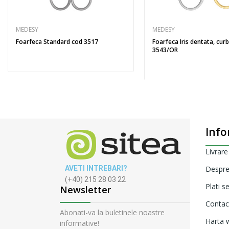
MEDESY
MEDESY
Foarfeca Standard cod 3517
Foarfeca Iris dentata, cur
3543/OR
Info
Livrare
AVETI INTREBARI?
Despre
(+40) 215 28 03 22
Plati s
Newsletter
Contac
Abonati-va la buletinele noastre
Harta w
informative!