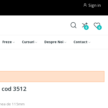
Sign in
0
0
Freze
Cursuri
Despre Noi
Contact
a cod 3512
iunea de 115mm