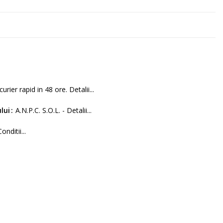
curier rapid in 48 ore. Detalii...
lui
A.N.P.C. S.O.L. - Detalii...
Conditii...