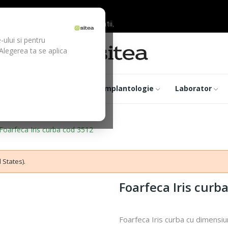
ilor inainte de efectuarea platii.
-ului si pentru
 Alegerea ta se aplica
trumentar
Optica
Implantologie
Laborator
Foarfeca Iris curba cod 3512
 States).
Foarfeca Iris curb
Foarfeca Iris curba cu dimens