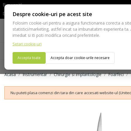
Bun venit!
Despre cookie-uri pe acest site
Dupa efectuarea comenzii va rugam sa asteptati confirmarea stocur
Folosim cookie-uri pentru a asigura functionarea corecta a site
Telefon:
statistici/marketing, astfel incat sa imbunatatim experienta ta.
021-528 03 23
imediat si iti poti modifica oricand preferintele.
Setari cookie-uri
Acasa
Consumabile
Echipamente
Ins
Accepta toate
Accepta doar cookie-urile necesare
Acasa
Instrumentar
Chirurgie si implantologie
Foarfeci
Nu puteti plasa comenzi din tara din care accesati website-ul (United