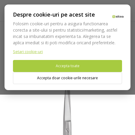
Despre cookie-uri pe acest site
Folosim cookie-uri pentru a asigura functionarea
corecta a site-ului si pentru statistici/marketing, astfel
incat sa imbunatatim experienta ta. Alegerea ta se
Acasa
Instrumentar
Chirurgie si implantologie
Foarfeci
aplica imediat si iti poti modifica oricand preferintele.
Foarfeca Standard cod 3517
Setari cookie-uri
Nu puteti plasa comenzi din tara din care accesati website-ul
Accepta toate
(United States).
Accepta doar cookie-urile necesare