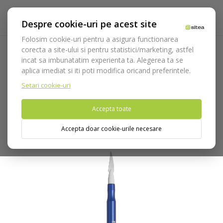
Despre cookie-uri pe acest site
Folosim cookie-uri pentru a asigura functionarea
corecta a site-ului si pentru statistici/marketing, astfel
incat sa imbunatatim experienta ta. Alegerea ta se
Acasa
Laborator
Instrumentar laborator
Instrument
aplica imediat si iti poti modifica oricand preferintele.
ceramica
Instrument modelat ceramica Greenstein N.2 cod
575/2
Setari cookie-uri
Accepta toate
Nu puteti plasa comenzi din tara din care accesati website-ul
(United States).
Accepta doar cookie-urile necesare