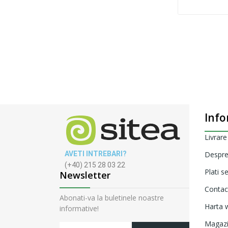
Info
Livrare
AVETI INTREBARI?
Despre
(+40) 215 28 03 22
Plati s
Newsletter
Contac
Abonati-va la buletinele noastre
Harta w
informative!
Magaz