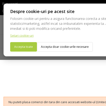
Bun venit!
Despre cookie-uri pe acest site
Dupa efectuarea comenzii va rugam sa asteptati confirmarea stocur
Folosim cookie-uri pentru a asigura functionarea corecta a site
Telefon:
statistici/marketing, astfel incat sa imbunatatim experienta ta.
021-528 03 23
imediat si iti poti modifica oricand preferintele.
Setari cookie-uri
Acasa
Consumabile
Echipamente
Ins
Accepta toate
Accepta doar cookie-urile necesare
Nu puteti plasa comenzi din tara din care accesati website-ul (United