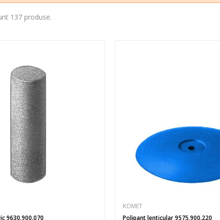
unt 137 produse.
KOMET
Polipant cilindric 9630.900.070
Polipant lenticular 9575.900.220