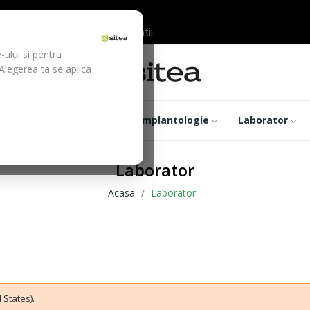
ilor inainte de efectuarea platii.
-ului si pentru
 Alegerea ta se aplica
trumentar
Optica
Implantologie
Laborator
Laborator
Acasa
Laborator
 States).