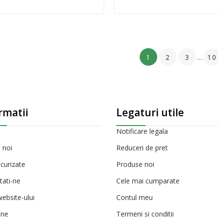
1
2
3
…
10
rmatii
Legaturi utile
Notificare legala
 noi
Reduceri de pret
ecurizate
Produse noi
tati-ne
Cele mai cumparate
ebsite-ului
Contul meu
ine
Termeni si conditii