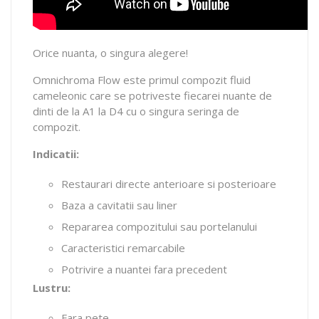
Orice nuanta, o singura alegere!
Omnichroma Flow este primul compozit fluid
cameleonic care se potriveste fiecarei nuante de
dinti de la A1 la D4 cu o singura seringa de
compozit.
Indicatii:
Restaurari directe anterioare si posterioare
Baza a cavitatii sau liner
Repararea compozitului sau portelanului
Caracteristici remarcabile
Potrivire a nuantei fara precedent
Lustru:
Fara pete