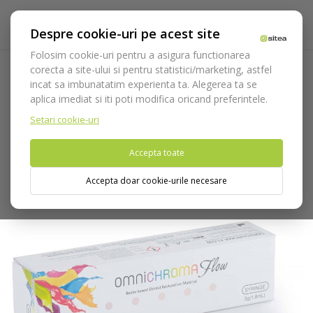
Despre cookie-uri pe acest site
Folosim cookie-uri pentru a asigura functionarea
corecta a site-ului si pentru statistici/marketing, astfel
incat sa imbunatatim experienta ta. Alegerea ta se
Acasa
Consumabile
Restaurare coronara
Compozite
aplica imediat si iti poti modifica oricand preferintele.
Fotopolimerizabile
Omnichroma Flow 3g
Setari cookie-uri
Nu puteti plasa comenzi din tara din care accesati website-ul
Accepta toate
(United States).
Accepta doar cookie-urile necesare