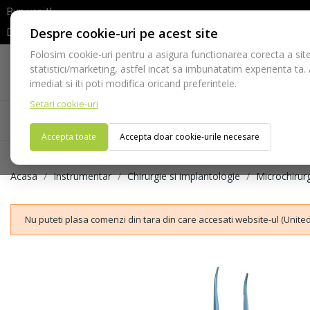
Bun venit!
Despre cookie-uri pe acest site
Dupa efectuarea comenzii va rugam sa asteptati confirmarea stocur
Folosim cookie-uri pentru a asigura functionarea corecta a site
Telefon:
statistici/marketing, astfel incat sa imbunatatim experienta ta.
021-528 03 23
imediat si iti poti modifica oricand preferintele.
Setari cookie-uri
Acasa
Consumabile
Echipamente
Ins
Accepta toate
Accepta doar cookie-urile necesare
Acasa
Instrumentar
Chirurgie si implantologie
Microchirur
Nu puteti plasa comenzi din tara din care accesati website-ul (United