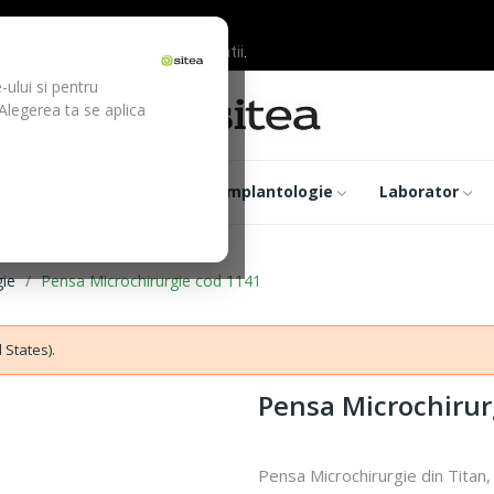
ilor inainte de efectuarea platii.
-ului si pentru
 Alegerea ta se aplica
trumentar
Optica
Implantologie
Laborator
gie
Pensa Microchirurgie cod 1141
 States).
Pensa Microchirur
Pensa Microchirurgie din Titan,