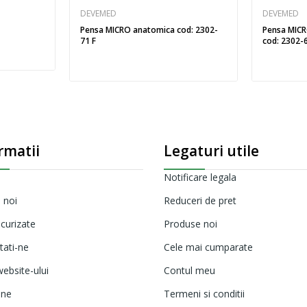
DEVEMED
DEVEMED
Pensa MICRO anatomica cod: 2302-
Pensa MICR
71 F
cod: 2302-
rmatii
Legaturi utile
Notificare legala
 noi
Reduceri de pret
ecurizate
Produse noi
tati-ne
Cele mai cumparate
ebsite-ului
Contul meu
ine
Termeni si conditii