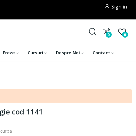
Sign in
0
0
Freze
Cursuri
Despre Noi
Contact
gie cod 1141
 curba