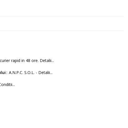
curier rapid in 48 ore. Detalii...
lui
A.N.P.C. S.O.L. - Detalii...
Conditii...