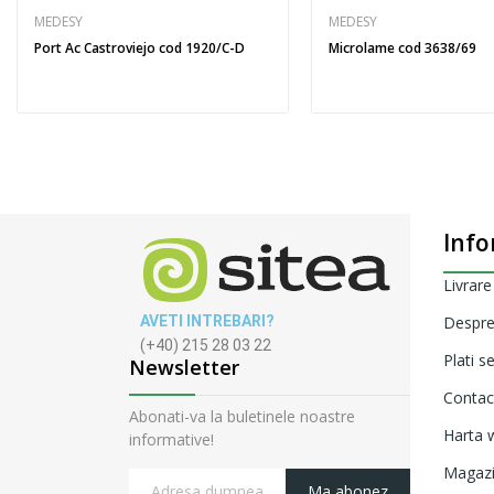
MEDESY
MEDESY
Port Ac Castroviejo cod 1920/C-D
Microlame cod 3638/69
Info
Livrare
AVETI INTREBARI?
Despre
(+40) 215 28 03 22
Plati s
Newsletter
Contac
Abonati-va la buletinele noastre
Harta w
informative!
Magaz
Ma abonez