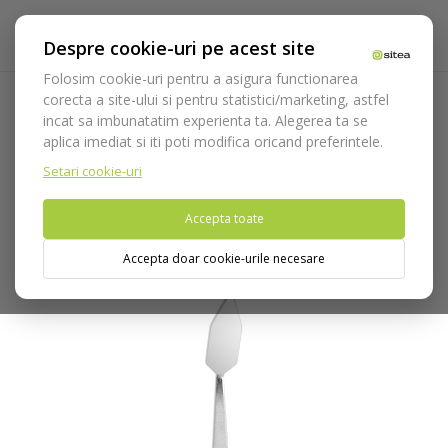
Despre cookie-uri pe acest site
Folosim cookie-uri pentru a asigura functionarea
corecta a site-ului si pentru statistici/marketing, astfel
incat sa imbunatatim experienta ta. Alegerea ta se
Acasa
Instrumentar
Chirurgie si implantologie
aplica imediat si iti poti modifica oricand preferintele.
Microchirurgie
Oglinda microchirurgie inox cod 4908/P
Setari cookie-uri
Nu puteti plasa comenzi din tara din care accesati website-ul
Accepta toate
(United States).
Accepta doar cookie-urile necesare