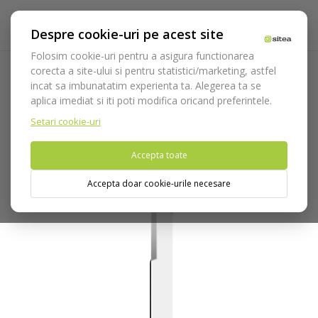
Despre cookie-uri pe acest site
Folosim cookie-uri pentru a asigura functionarea
corecta a site-ului si pentru statistici/marketing, astfel
incat sa imbunatatim experienta ta. Alegerea ta se
Acasa
Instrumentar
Chirurgie si implantologie
Lame
aplica imediat si iti poti modifica oricand preferintele.
Bisturiu
Microlame cod 3638/64
Setari cookie-uri
Nu puteti plasa comenzi din tara din care accesati website-ul
Accepta toate
(United States).
Accepta doar cookie-urile necesare