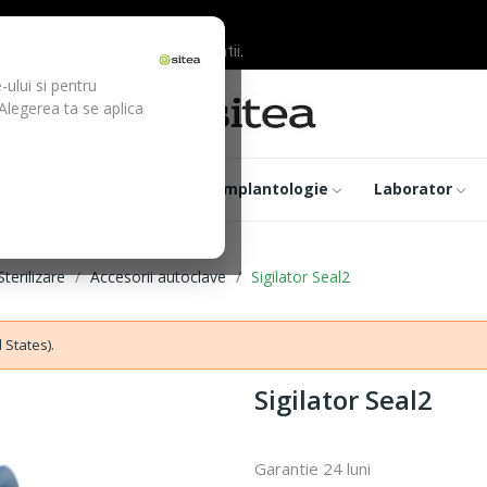
ilor inainte de efectuarea platii.
-ului si pentru
 Alegerea ta se aplica
trumentar
Optica
Implantologie
Laborator
Sterilizare
Accesorii autoclave
Sigilator Seal2
 States).
Sigilator Seal2
Garantie 24 luni