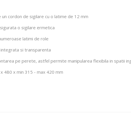
uce un cordon de sigilare cu o latime de 12 mm
sigurata o sigilare ermetica
numeroase latimi de role
 integrata si transparenta
tarea pe perete, astfel permite manipularea flexibila in spatii in
52 x 480 x min 315 - max 420 mm