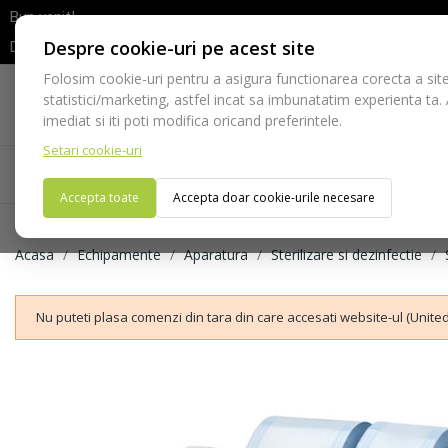
Bun venit!
Despre cookie-uri pe acest site
Dupa efectuarea comenzii va rugam sa asteptati confirmarea stocur
Folosim cookie-uri pentru a asigura functionarea corecta a site
Telefon:
statistici/marketing, astfel incat sa imbunatatim experienta ta.
021-528 03 23
imediat si iti poti modifica oricand preferintele.
Setari cookie-uri
Acasa
Consumabile
Echipamente
Ins
Accepta toate
Accepta doar cookie-urile necesare
Acasa
Echipamente
Aparatura
Sterilizare si dezinfectie
Nu puteti plasa comenzi din tara din care accesati website-ul (United