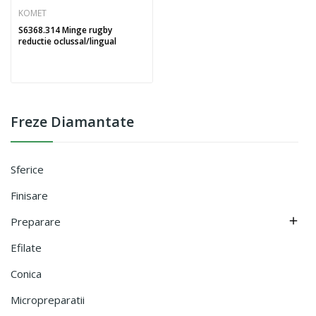
KOMET
S6368.314 Minge rugby
reductie oclussal/lingual
Freze Diamantate
Sferice
Finisare
Preparare

Efilate
Conica
Micropreparatii