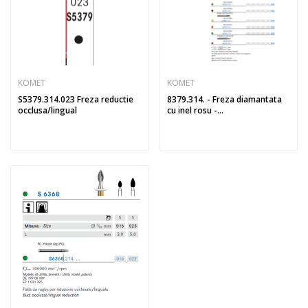
KOMET
KOMET
S5379.314.023 Freza reductie
8379.314. - Freza diamantata
occlusa/lingual
cu inel rosu -...