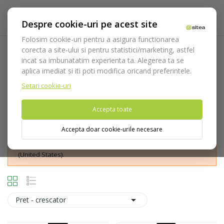
Despre cookie-uri pe acest site
Folosim cookie-uri pentru a asigura functionarea
corecta a site-ului si pentru statistici/marketing, astfel
Occlusal/lingual
incat sa imbunatatim experienta ta. Alegerea ta se
aplica imediat si iti poti modifica oricand preferintele.
Acasa
Consumabile
Freze
Freze diamantate
Occlusal/lingual
Setari cookie-uri
Accepta toate
Accepta doar cookie-urile necesare
Nu puteti plasa comenzi din tara din care accesati website-ul
(United States).

Pret - crescator